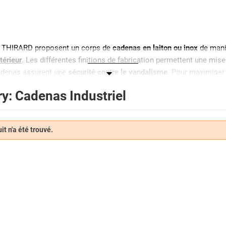
me THIRARD proposent un corps de
cadenas en laiton ou inox
de maniè
ntérieur
. Les différentes finitions de fabrication permettent une mi
cadenas assurent une
sécurité contre le vandalisme
. Pour maximiser 
se être découpé à l’aide d’une simple pince coupante.
y: Cadenas Industriel
e ou bien équipée d’un protecteur d’anse épaulée qui sera protégée
cier inoxydable sont préconisés pour une
protection contre la corrosi
ui tiendra dans la durée. L’acier cémenté au molybdène a une haute 
t n'a été trouvé.
amner l’accès à un tableau éléctrique ou à des éléments techniques,