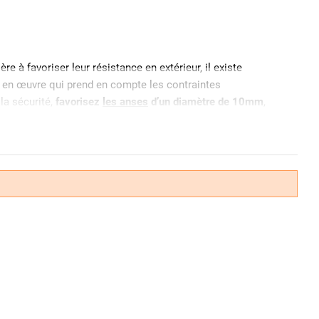
re à favoriser leur résistance en extérieur, il existe
se en œuvre qui prend en compte les contraintes
la sécurité,
favorisez
les anses
d’un diamètre de 10mm
,
 par une bague PVC. Si l’acier cémenté assure une
on par l’oxydation notamment nos
cadenas anti-corrosion
.
résistance contre la coupe et le sciage. L’inox quant à lui
 il est conseillé d'utiliser un
modèle muni d’une gaine en