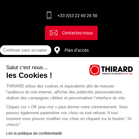
+33 (0)3 22 60 26 50
Contactez-nous
Plan d’accès
Continuer sans accepter
Salut c'est nous...
Recrutement
les Cookies !
THIRARD utilise des cookies et équivalents afin de mesurer
l'audience du site internet, afficher des publicités personnalisées,
réaliser des campagnes ciblées et personnaliser l’interface du site.
Cliquez sur «
OK pour moi
» pour donner votre consentement. Vous
pouvez également paramétrer vos choix ou tout refuser. A tout
moment vous pouvez modifier vos choix en cliquant sur le bouton "
Je
choisis
"
Lire la politique de confidentialité
Mentions
Politique de
Actualités
Revue
CGU
CGV