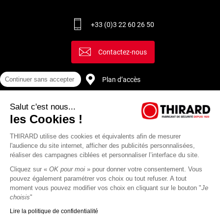
+33 (0)3 22 60 26 50
Contactez-nous
Plan d’accès
Continuer sans accepter
Salut c'est nous...
Recrutement
les Cookies !
THIRARD utilise des cookies et équivalents afin de mesurer
l'audience du site internet, afficher des publicités personnalisées,
réaliser des campagnes ciblées et personnaliser l’interface du site.
Cliquez sur «
OK pour moi
» pour donner votre consentement. Vous
pouvez également paramétrer vos choix ou tout refuser. A tout
moment vous pouvez modifier vos choix en cliquant sur le bouton "
Je
choisis
"
Lire la politique de confidentialité
Mentions
Politique de
Actualités
Revue
CGU
CGV