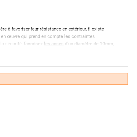
re à favoriser leur résistance en extérieur, il existe
se en œuvre qui prend en compte les contraintes
la sécurité,
favorisez
les anses
d’un diamètre de 10mm
,
 par une bague PVC. Si l’acier cémenté assure une
on par l’oxydation notamment nos
cadenas anti-corrosion
.
résistance contre la coupe et le sciage. L’inox quant à lui
 il est conseillé d'utiliser un
modèle muni d’une gaine en