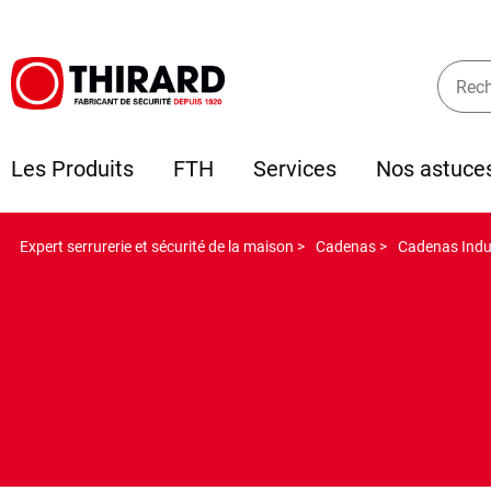
Les Produits
FTH
Services
Nos astuce
Expert serrurerie et sécurité de la maison >
Cadenas >
Cadenas Indus