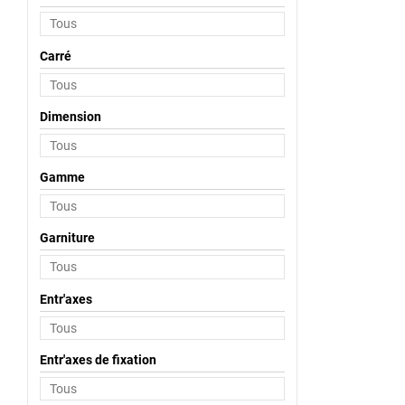
Carré
Dimension
Gamme
Garniture
Entr'axes
Entr'axes de fixation