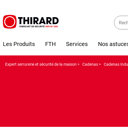
Les Produits
FTH
Services
Nos astuce
Expert serrurerie et sécurité de la maison >
Cadenas >
Cadenas Indus