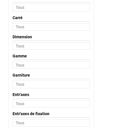
Carré
Dimension
Gamme
Garniture
Entr'axes
Entr'axes de fixation