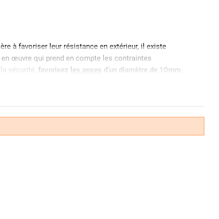
re à favoriser leur résistance en extérieur, il existe
se en œuvre qui prend en compte les contraintes
la sécurité,
favorisez
les anses
d’un diamètre de 10mm
,
 par une bague PVC. Si l’acier cémenté assure une
on par l’oxydation notamment nos
cadenas anti-corrosion
.
résistance contre la coupe et le sciage. L’inox quant à lui
 il est conseillé d'utiliser un
modèle muni d’une gaine en