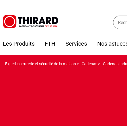
Les Produits
FTH
Services
Nos astuce
Expert serrurerie et sécurité de la maison >
Cadenas >
Cadenas Indus