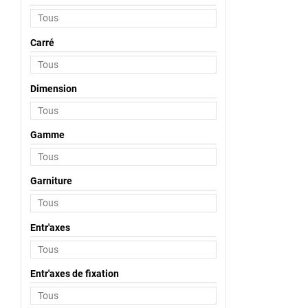
Carré
Dimension
Gamme
Garniture
Entr'axes
Entr'axes de fixation