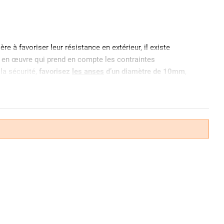
re à favoriser leur résistance en extérieur, il existe
se en œuvre qui prend en compte les contraintes
la sécurité,
favorisez
les anses
d’un diamètre de 10mm
,
 par une bague PVC. Si l’acier cémenté assure une
on par l’oxydation notamment nos
cadenas anti-corrosion
.
résistance contre la coupe et le sciage. L’inox quant à lui
 il est conseillé d'utiliser un
modèle muni d’une gaine en