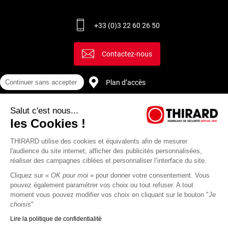
+33 (0)3 22 60 26 50
Contactez-nous
Plan d’accès
Continuer sans accepter
Salut c'est nous...
Recrutement
les Cookies !
THIRARD utilise des cookies et équivalents afin de mesurer
l'audience du site internet, afficher des publicités personnalisées,
réaliser des campagnes ciblées et personnaliser l’interface du site.
Cliquez sur «
OK pour moi
» pour donner votre consentement. Vous
pouvez également paramétrer vos choix ou tout refuser. A tout
moment vous pouvez modifier vos choix en cliquant sur le bouton "
Je
choisis
"
Lire la politique de confidentialité
Mentions
Politique de
Actualités
Revue
CGU
CGV