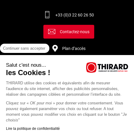
+33 (0)3 22 60 26 50
Contactez-nous
Plan d’accès
Continuer sans accepter
Salut c'est nous...
Recrutement
les Cookies !
THIRARD utilise des cookies et équivalents afin de mesurer
l'audience du site internet, afficher des publicités personnalisées,
réaliser des campagnes ciblées et personnaliser l’interface du site.
Cliquez sur «
OK pour moi
» pour donner votre consentement. Vous
pouvez également paramétrer vos choix ou tout refuser. A tout
moment vous pouvez modifier vos choix en cliquant sur le bouton "
Je
choisis
"
Lire la politique de confidentialité
Mentions
Politique de
Actualités
Revue
CGU
CGV