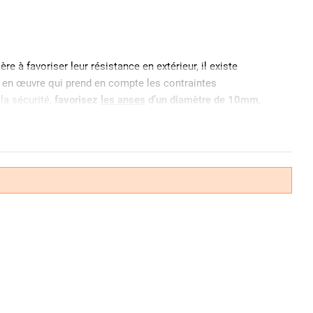
re à favoriser leur résistance en extérieur, il existe
se en œuvre qui prend en compte les contraintes
la sécurité,
favorisez
les anses
d’un diamètre de 10mm
,
 par une bague PVC. Si l’acier cémenté assure une
on par l’oxydation notamment nos
cadenas anti-corrosion
.
résistance contre la coupe et le sciage. L’inox quant à lui
 il est conseillé d'utiliser un
modèle muni d’une gaine en