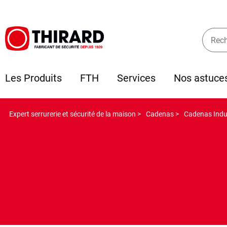
Les Produits
FTH
Services
Nos astuce
Expert serrurerie et sécurité de la maison >
Cadenas >
Cadenas Indus