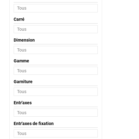
Carré
Dimension
Gamme
Garniture
Entr'axes
Entr'axes de fixation