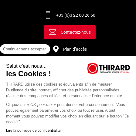
+33 (0)3 22 60 26 50
Contactez-nous
Plan d’accès
Continuer sans accepter
Salut c'est nous...
Recrutement
les Cookies !
THIRARD utilise des cookies et équivalents afin de mesurer
l'audience du site internet, afficher des publicités personnalisées,
réaliser des campagnes ciblées et personnaliser l’interface du site.
Cliquez sur «
OK pour moi
» pour donner votre consentement. Vous
pouvez également paramétrer vos choix ou tout refuser. A tout
moment vous pouvez modifier vos choix en cliquant sur le bouton "
Je
choisis
"
Lire la politique de confidentialité
Mentions
Politique de
Actualités
Revue
CGU
CGV