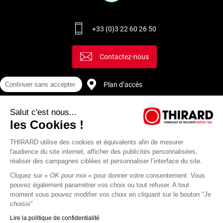
des pièces nues sous tension électrique ;
des fluides sous pression (hydraulique, vapeur, produits
+33 (0)3 22 60 26 50
chimiques dangereux…) ;
des pièces mécaniques effectuant un mouvement imprévu.
Contactez-nous
Dans la majorité des cas, la victime se croyait en sécurité,
mais la consignation s’est avérée incomplète.
Plan d’accès
Continuer sans accepter
Découvrez notre brochure consignation :
Télécharger
Salut c'est nous...
Recrutement
les Cookies !
THIRARD utilise des cookies et équivalents afin de mesurer
l'audience du site internet, afficher des publicités personnalisées,
réaliser des campagnes ciblées et personnaliser l’interface du site.
Cliquez sur «
OK pour moi
» pour donner votre consentement. Vous
pouvez également paramétrer vos choix ou tout refuser. A tout
moment vous pouvez modifier vos choix en cliquant sur le bouton "
Je
choisis
"
Lire la politique de confidentialité