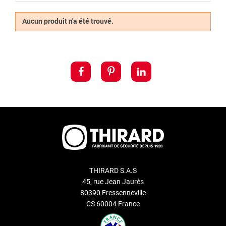
réversible
permet l’ouverture et la fermeture d’une porte peu
importe le sens dans lequel la clé est introduite
. Ces types de
Aucun produit n'a été trouvé.
cylindres de serrures offre un excellent confort d’utilisation
surtout en zone peu éclairée.
Découvrez également notre service de
double de clé Thirard
.
THIRARD S.A.S
45, rue Jean Jaurès
80390 Fressenneville
CS 60004 France