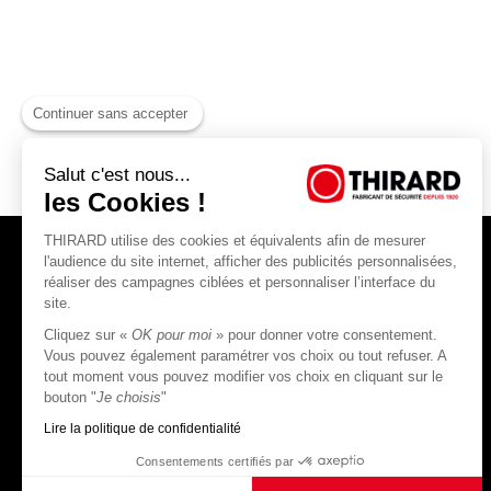
Continuer sans accepter
Salut c'est nous...
les Cookies !
THIRARD utilise des cookies et équivalents afin de mesurer
l'audience du site internet, afficher des publicités personnalisées,
réaliser des campagnes ciblées et personnaliser l’interface du
site.
Cliquez sur «
OK pour moi
» pour donner votre consentement.
THIRARD S.A.S
Vous pouvez également paramétrer vos choix ou tout refuser. A
tout moment vous pouvez modifier vos choix en cliquant sur le
45, rue Jean Jaurès
bouton "
Je choisis
"
80390 Fressenneville
CS 60004 France
Lire la politique de confidentialité
Consentements certifiés par