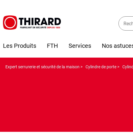
Les Produits
FTH
Services
Nos astuce
Expert serrurerie et sécurité de la maison >
Cylindre de porte >
Cylind