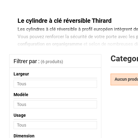
Le cylindre à clé réversible Thirard
Les cylindres à clé réversible à profil européen intègrent d
Vous pouvez renforcer la sécurité de votre porte avec les
configuration en organigramme
et selon de nombreuses d
Pourquoi choisir un cylindre à clé réversible
Categor
Filtrer par :
(6 produits)
Contrairement aux modèles classiques, le cylindre à clé r
cylindres de serrures offre un excellent confort d’utilisati
Largeur
Découvrez également notre service de
double de clé Thira
Aucun produi
Modèle
Usage
Dimension