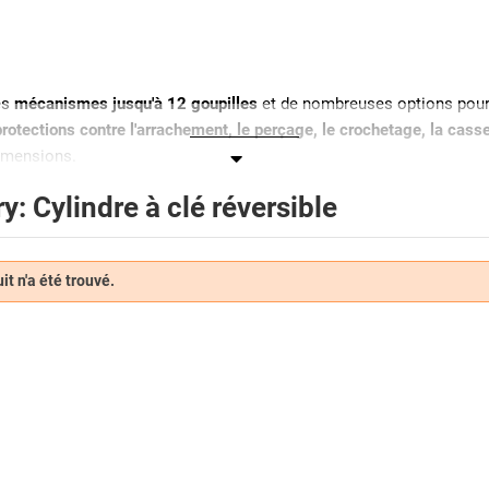
es
mécanismes jusqu'à 12 goupilles
et de nombreuses options pour s
protections contre l'arrachement, le perçage, le crochetage, la casse
imensions.
 ?
y: Cylindre à clé réversible
éversible
permet l’ouverture et la fermeture d’une porte peu importe l
on surtout en zone peu éclairée.
rd
.
t n'a été trouvé.