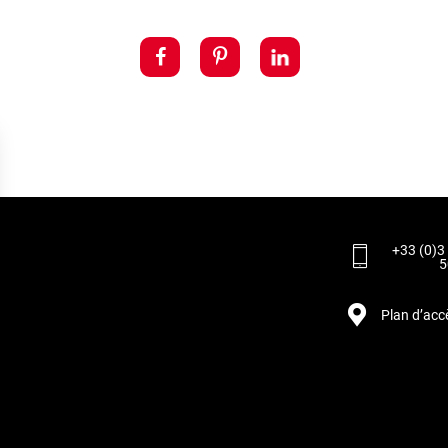
+33 (0)3
5
Plan d’acc