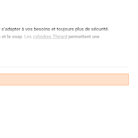
'adapter à vos besoins et toujours plus de sécurité.
 et le snap
. Les
cylindres Thirard
permettent une
e sens dans lequel la clé est introduite
. Ces types de