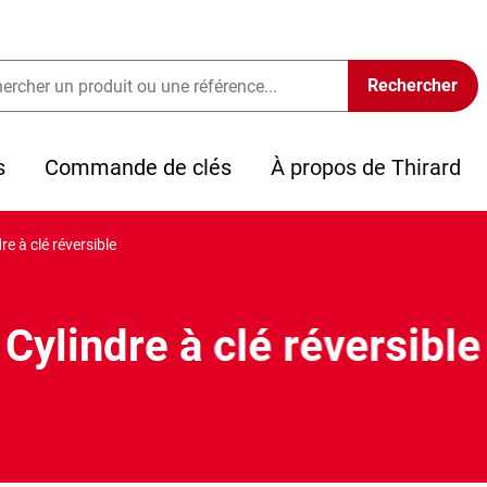
s
Commande de clés
À propos de Thirard
re à clé réversible
Cylindre à clé réversible