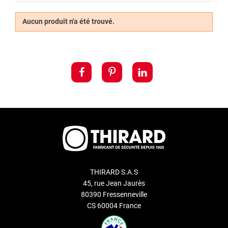
réversible
permet l’ouverture et la fermeture d’une porte peu
importe le sens dans lequel la clé est introduite
. Ces types de
Aucun produit n'a été trouvé.
cylindres de serrures offre un excellent confort d’utilisation
surtout en zone peu éclairée.
Découvrez également notre service de
double de clé Thirard
.
THIRARD S.A.S
45, rue Jean Jaurès
80390 Fressenneville
CS 60004 France