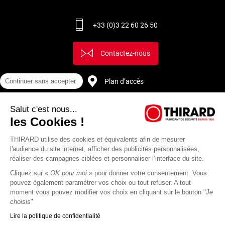
+33 (0)3 22 60 26 50
Contactez-nous
Plan d’accès
Continuer sans accepter
Salut c'est nous...
Recrutement
les Cookies !
THIRARD utilise des cookies et équivalents afin de mesurer
l'audience du site internet, afficher des publicités personnalisées,
réaliser des campagnes ciblées et personnaliser l’interface du site.
Cliquez sur «
OK pour moi
» pour donner votre consentement. Vous
pouvez également paramétrer vos choix ou tout refuser. A tout
moment vous pouvez modifier vos choix en cliquant sur le bouton "
Je
choisis
"
Lire la politique de confidentialité
Mentions
Politique de
Actualités
Revue
CGU
CGV