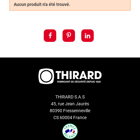
Aucun produit n'a été trouvé.
viennent appuyer sur les goupilles
pour permettre le
verrouillage et le déverrouillage de la serrure.
Découvrez également notre service de
reproduction de clé
Thirard
.
THIRARD S.A.S
45, rue Jean Jaurès
80390 Fressenneville
CS 60004 France