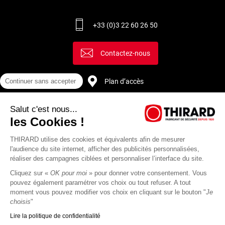
+33 (0)3 22 60 26 50
Contactez-nous
Plan d’accès
Continuer sans accepter
Salut c'est nous...
Recrutement
les Cookies !
THIRARD utilise des cookies et équivalents afin de mesurer
l'audience du site internet, afficher des publicités personnalisées,
réaliser des campagnes ciblées et personnaliser l’interface du site.
Cliquez sur «
OK pour moi
» pour donner votre consentement. Vous
pouvez également paramétrer vos choix ou tout refuser. A tout
moment vous pouvez modifier vos choix en cliquant sur le bouton "
Je
choisis
"
Lire la politique de confidentialité
Mentions
Politique de
Actualités
Revue
CGU
CGV