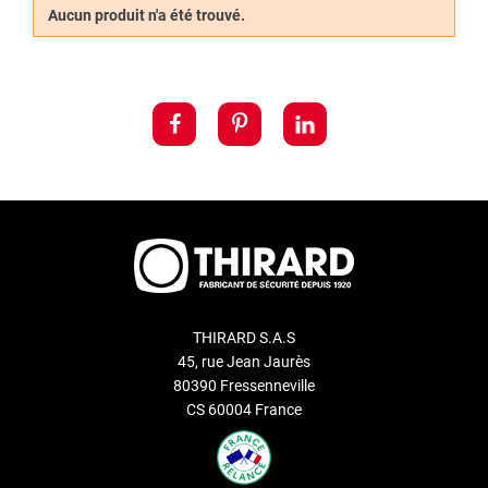
Aucun produit n'a été trouvé.
viennent appuyer sur les goupilles
pour permettre le
verrouillage et le déverrouillage de la serrure.
Découvrez également notre service de
reproduction de clé
Thirard
.
THIRARD S.A.S
45, rue Jean Jaurès
80390 Fressenneville
CS 60004 France