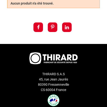
Aucun produit n'a été trouvé.
viennent appuyer sur les goupilles
pour permettre le
verrouillage et le déverrouillage de la serrure.
Découvrez également notre service de
reproduction de clé
Thirard
.
THIRARD S.A.S
45, rue Jean Jaurès
80390 Fressenneville
CS 60004 France