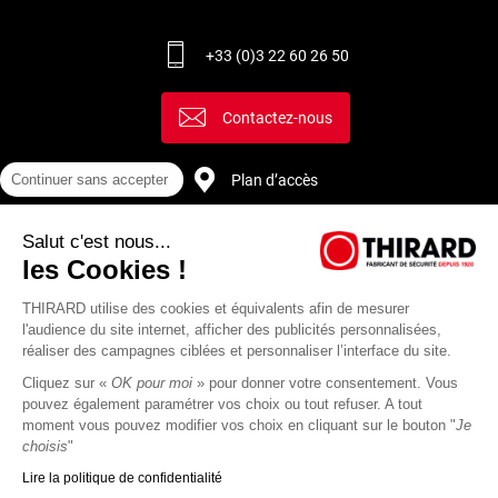
+33 (0)3 22 60 26 50
Contactez-nous
Plan d’accès
Continuer sans accepter
Salut c'est nous...
Recrutement
les Cookies !
THIRARD utilise des cookies et équivalents afin de mesurer
l'audience du site internet, afficher des publicités personnalisées,
réaliser des campagnes ciblées et personnaliser l’interface du site.
Cliquez sur «
OK pour moi
» pour donner votre consentement. Vous
pouvez également paramétrer vos choix ou tout refuser. A tout
moment vous pouvez modifier vos choix en cliquant sur le bouton "
Je
choisis
"
Lire la politique de confidentialité
Mentions
Politique de
Actualités
Revue
CGU
CGV