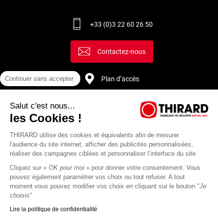
+33 (0)3 22 60 26 50
Contactez-nous
Plan d’accès
Continuer sans accepter
Salut c'est nous...
Recrutement
les Cookies !
THIRARD utilise des cookies et équivalents afin de mesurer
l'audience du site internet, afficher des publicités personnalisées,
réaliser des campagnes ciblées et personnaliser l’interface du site.
Cliquez sur «
OK pour moi
» pour donner votre consentement. Vous
pouvez également paramétrer vos choix ou tout refuser. A tout
moment vous pouvez modifier vos choix en cliquant sur le bouton "
Je
choisis
"
Lire la politique de confidentialité
Mentions
Politique de
Actualités
Revue
CGU
CGV