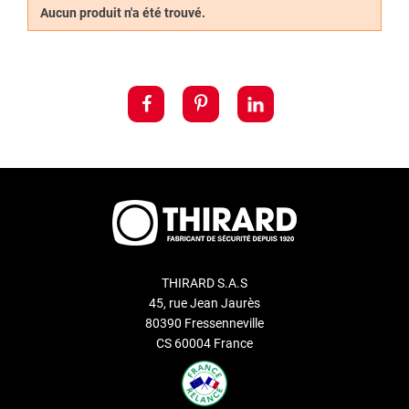
Aucun produit n'a été trouvé.
viennent appuyer sur les goupilles
pour permettre le
verrouillage et le déverrouillage de la serrure.
Découvrez également notre service de
reproduction de clé
Thirard
.
THIRARD S.A.S
45, rue Jean Jaurès
80390 Fressenneville
CS 60004 France