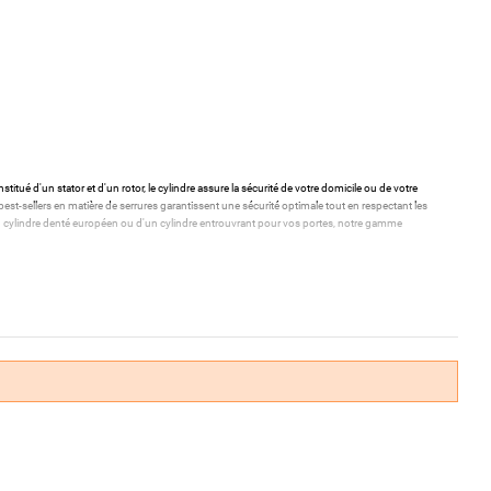
stitué d'un stator et d'un rotor, le cylindre assure la sécurité de votre domicile ou de votre
st-sellers en matière de serrures garantissent une sécurité optimale tout en respectant les
'un cylindre denté européen ou d'un cylindre entrouvrant pour vos portes, notre gamme
 de vos entrées.
aciliter leur utilisation quotidienne.
s de haute qualité.
mestique ou professionnelle.
a mieux adaptée à vos besoins.