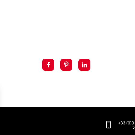
+33 (0)3
5