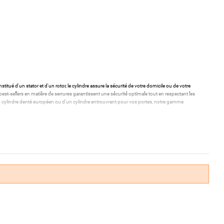
stitué d'un stator et d'un rotor, le cylindre assure la sécurité de votre domicile ou de votre
st-sellers en matière de serrures garantissent une sécurité optimale tout en respectant les
'un cylindre denté européen ou d'un cylindre entrouvrant pour vos portes, notre gamme
 de vos entrées.
aciliter leur utilisation quotidienne.
s de haute qualité.
mestique ou professionnelle.
a mieux adaptée à vos besoins.