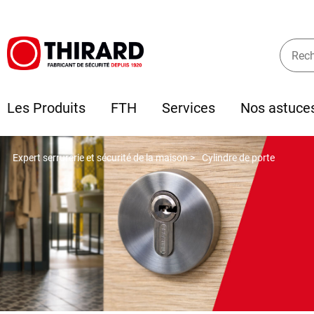
Les Produits
FTH
Services
Nos astuce
Expert serrurerie et sécurité de la maison >
Cylindre de porte