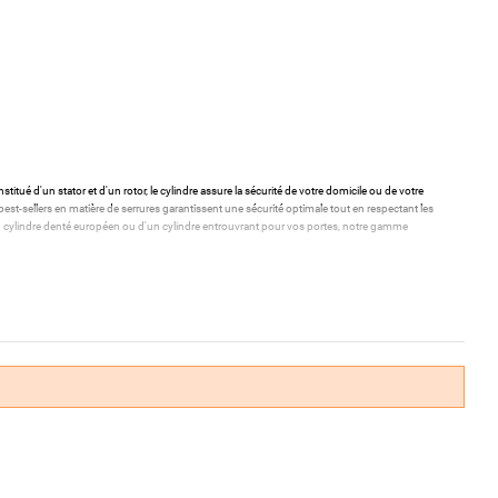
stitué d'un stator et d'un rotor, le cylindre assure la sécurité de votre domicile ou de votre
st-sellers en matière de serrures garantissent une sécurité optimale tout en respectant les
'un cylindre denté européen ou d'un cylindre entrouvrant pour vos portes, notre gamme
 de vos entrées.
aciliter leur utilisation quotidienne.
s de haute qualité.
mestique ou professionnelle.
a mieux adaptée à vos besoins.