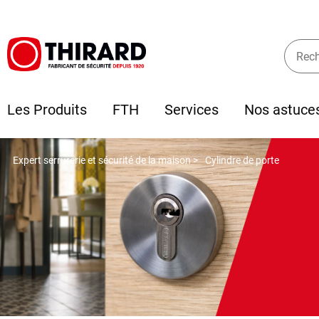
Les Produits
FTH
Services
Nos astuce
Expert serrurerie et sécurité de la maison >
Cylindre de porte