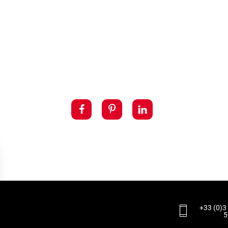
+33 (0)3
5