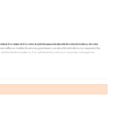
stitué d'un stator et d'un rotor, le cylindre assure la sécurité de votre domicile ou de votre
st-sellers en matière de serrures garantissent une sécurité optimale tout en respectant les
'un cylindre denté européen ou d'un cylindre entrouvrant pour vos portes, notre gamme
 de vos entrées.
aciliter leur utilisation quotidienne.
s de haute qualité.
mestique ou professionnelle.
a mieux adaptée à vos besoins.