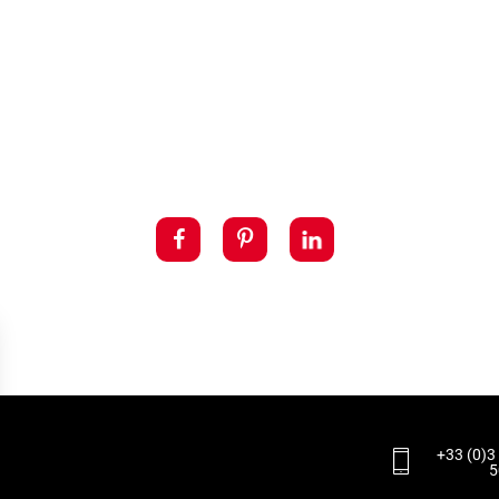
+33 (0)3
5