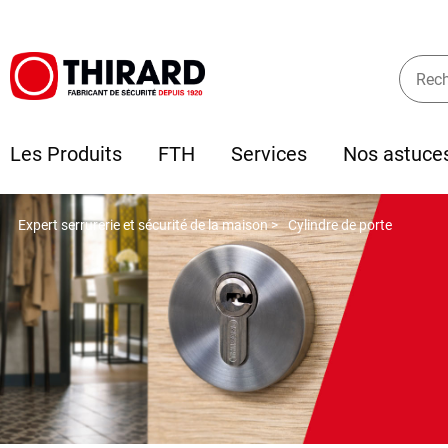
Les Produits
FTH
Services
Nos astuce
Expert serrurerie et sécurité de la maison >
Cylindre de porte