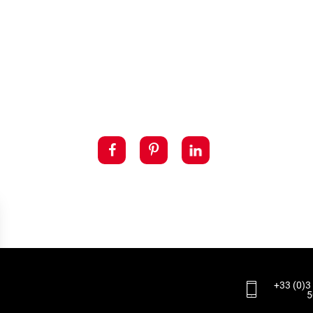
+33 (0)3
5