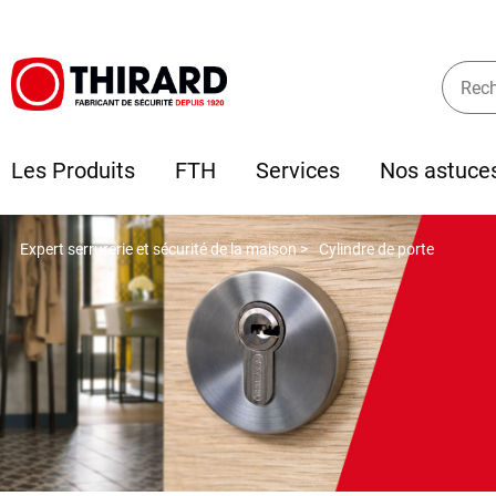
Les Produits
FTH
Services
Nos astuce
Expert serrurerie et sécurité de la maison >
Cylindre de porte