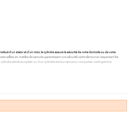
stitué d'un stator et d'un rotor, le cylindre assure la sécurité de votre domicile ou de votre
st-sellers en matière de serrures garantissent une sécurité optimale tout en respectant les
'un cylindre denté européen ou d'un cylindre entrouvrant pour vos portes, notre gamme
 de vos entrées.
aciliter leur utilisation quotidienne.
s de haute qualité.
mestique ou professionnelle.
a mieux adaptée à vos besoins.