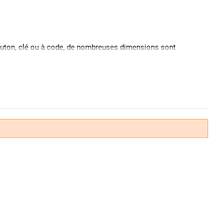
 bouton, clé ou à code, de nombreuses dimensions sont
ile à installer, il se visse simplement sur votre porte. En
rte intérieure.
 sécurité durant votre absence.
e entrée peut être facilement remplacé.
re les effractions et
normés A2P
. Vous pouvez aussi
re à une seule clé.