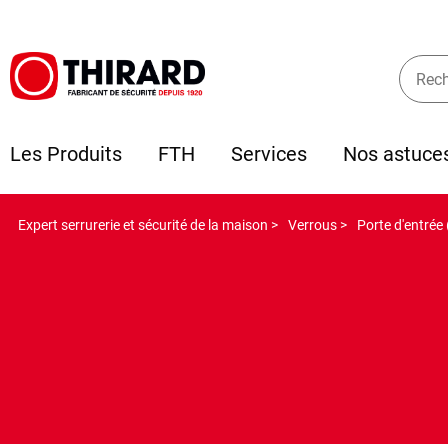
Les Produits
FTH
Services
Nos astuce
Expert serrurerie et sécurité de la maison >
Verrous >
Porte d'entrée