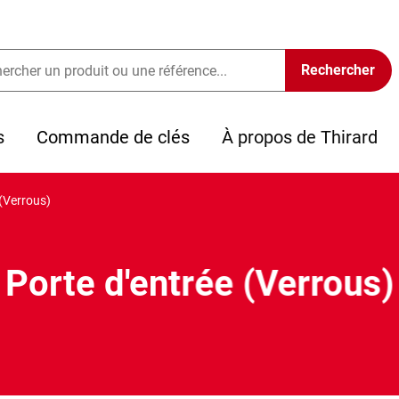
s
Commande de clés
À propos de Thirard
 (Verrous)
Porte d'entrée (Verrous)