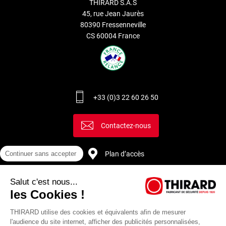
THIRARD S.A.S
électriques permettant l’ouverture automatique des portes.
45, rue Jean Jaurès
80390 Fressenneville
Le degré de sûreté pour les serrures varie suivant la
CS 60004 France
sophistication de leur mécanisme de fonctionnement et selon
la fonction souhaitée. Pour une sécurité optimale, Thirard
propose des modèles de serrures certifiées A2P. En fonction
de vos besoins en sécurité, vous pouvez opter pour une
serrure monopoint en applique ou une serrure multipoint.
+33 (0)3 22 60 26 50
Découvrez également notre service de
double de clé Thirard
.
Contactez-nous
Plan d’accès
Continuer sans accepter
Salut c'est nous...
Recrutement
les Cookies !
THIRARD utilise des cookies et équivalents afin de mesurer
l'audience du site internet, afficher des publicités personnalisées,