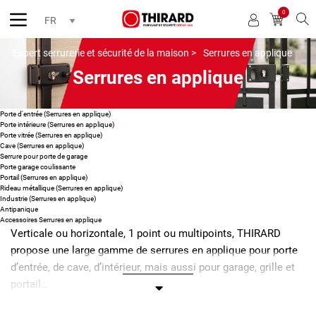
0
Reche
Expert serrurerie et sécurité de la maison >
Serrures en applique
Serrures en applique
Porte d'entrée (Serrures en applique)
Porte intérieure (Serrures en applique)
Porte vitrée (Serrures en applique)
Cave (Serrures en applique)
Serrure pour porte de garage
Porte garage coulissante
Portail (Serrures en applique)
Rideau métallique (Serrures en applique)
Industrie (Serrures en applique)
Antipanique
Accessoires Serrures en applique
Verticale ou horizontale, 1 point ou multipoints, THIRARD
propose une large gamme de serrures en applique pour porte
d’entrée, de cave, d’intérieur, mais aussi pour garage, grille et
portail…
Qu’est ce qu’une serrure en applique ?