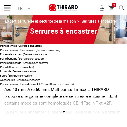
0
Reche
Expert serrurerie et sécurité de la maison >
Serrures à encastrer
Serrures à encastrer
Porte d'entrée (Serrure à encastrer)
Porte intérieure - Bec de cane (Serrure à encastrer)
Porte salle de bain (Serrures à encastrer)
Porte battante (Serrures à encastrer)
Porte coulissante (Serrures à encastrer)
Portail (Serrures à encastrer)
Industrie (Serrures à encastrer)
Ferco (Serrures à encastrer)
Accessoires Serrures à encastrer
Porte intérieure - Pêne dormant 1/2 tour (Serrure à encastrer)
Axe 40 mm, Axe 50 mm, Multipoints Trimax … THIRARD
propose une gamme complète de serrures à encastrer, dont
certains modèles sont homologués CE, NFqc, NF et A2P.
La serrure à encastrer, s’insère dans l’épaisseur de la porte et
est totalement invisible. Elle ne gêne pas le choix décoratif
puisqu’il est possible d’y adapter toutes les variétés de