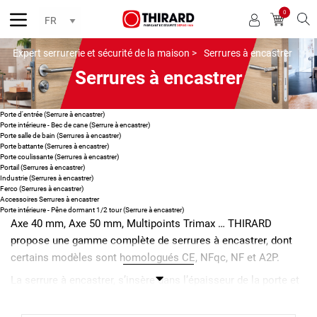
0
Reche
Expert serrurerie et sécurité de la maison >
Serrures à encastrer
Serrures à encastrer
Porte d'entrée (Serrure à encastrer)
Porte intérieure - Bec de cane (Serrure à encastrer)
Porte salle de bain (Serrures à encastrer)
Porte battante (Serrures à encastrer)
Porte coulissante (Serrures à encastrer)
Portail (Serrures à encastrer)
Industrie (Serrures à encastrer)
Ferco (Serrures à encastrer)
Accessoires Serrures à encastrer
Porte intérieure - Pêne dormant 1/2 tour (Serrure à encastrer)
Axe 40 mm, Axe 50 mm, Multipoints Trimax … THIRARD
propose une gamme complète de serrures à encastrer, dont
certains modèles sont homologués CE, NFqc, NF et A2P.
La serrure à encastrer, s’insère dans l’épaisseur de la porte et
est totalement invisible. Elle ne gêne pas le choix décoratif
puisqu’il est possible d’y adapter toutes les variétés de