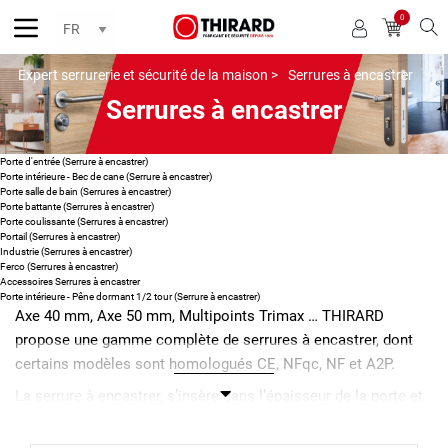
0
Reche
Expert serrurerie et sécurité de la maison >
Serrures à encastrer
Serrures à encastrer
Porte d'entrée (Serrure à encastrer)
Porte intérieure - Bec de cane (Serrure à encastrer)
Porte salle de bain (Serrures à encastrer)
Porte battante (Serrures à encastrer)
Porte coulissante (Serrures à encastrer)
Portail (Serrures à encastrer)
Industrie (Serrures à encastrer)
Ferco (Serrures à encastrer)
Accessoires Serrures à encastrer
Porte intérieure - Pêne dormant 1/2 tour (Serrure à encastrer)
Axe 40 mm, Axe 50 mm, Multipoints Trimax … THIRARD
propose une gamme complète de serrures à encastrer, dont
certains modèles sont homologués CE, NFqc, NF et A2P.
La serrure à encastrer, s’insère dans l’épaisseur de la porte et
est totalement invisible. Elle ne gêne pas le choix décoratif
puisqu’il est possible d’y adapter toutes les variétés de