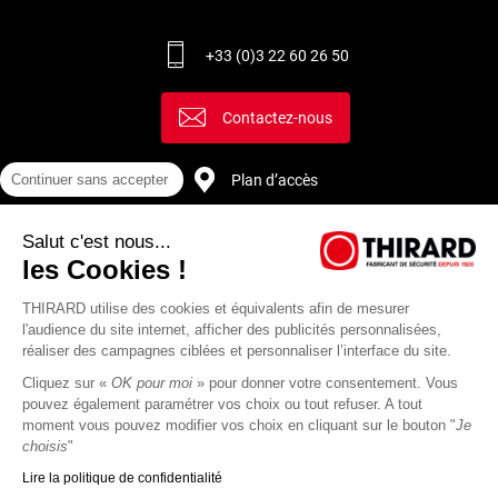
+33 (0)3 22 60 26 50
Contactez-nous
Plan d’accès
Continuer sans accepter
Salut c'est nous...
Recrutement
les Cookies !
THIRARD utilise des cookies et équivalents afin de mesurer
l'audience du site internet, afficher des publicités personnalisées,
réaliser des campagnes ciblées et personnaliser l’interface du site.
Cliquez sur «
OK pour moi
» pour donner votre consentement. Vous
pouvez également paramétrer vos choix ou tout refuser. A tout
moment vous pouvez modifier vos choix en cliquant sur le bouton "
Je
choisis
"
Lire la politique de confidentialité
Mentions
Politique de
Actualités
Revue
CGU
CGV