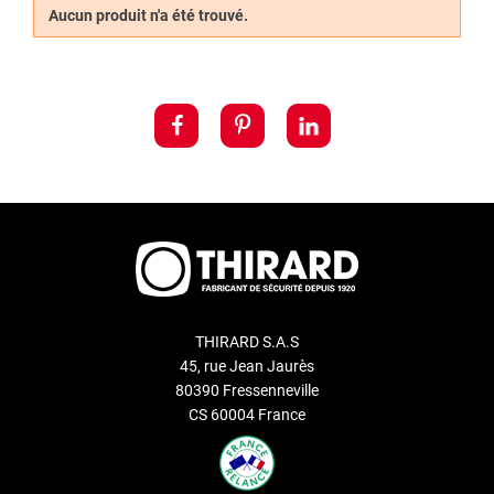
Aucun produit n'a été trouvé.
tringle ou encore de gâche d’extrémité. Et afin de s’adapter à
toute vos portes, des prolongateurs de serrure à encastrer ou
pour crémone sont également à votre disposition.
THIRARD S.A.S
45, rue Jean Jaurès
80390 Fressenneville
CS 60004 France