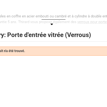
ibles en coffre en acier embouti ou cambré et à cylindre à double e
antie 5 ans. Thirard vous propose également des
verrous pour porte
y: Porte d'entrée vitrée (Verrous)
t n'a été trouvé.