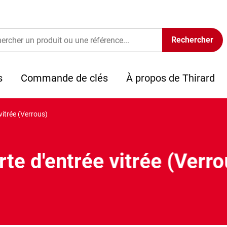
s
Commande de clés
À propos de Thirard
vitrée (Verrous)
rte d'entrée vitrée (Verro