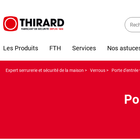
Les Produits
FTH
Services
Nos astuce
Expert serrurerie et sécurité de la maison >
Verrous >
Porte d'entrée 
Po