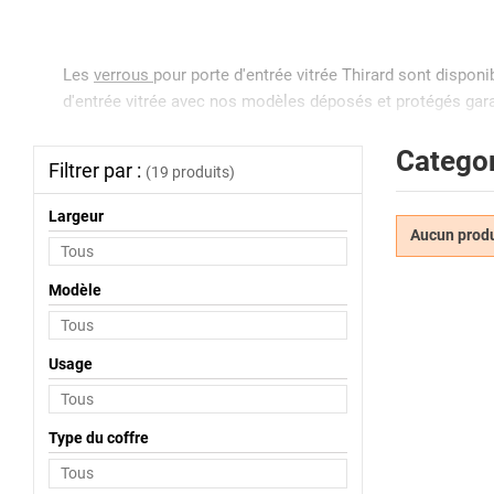
Les
verrous
pour porte d'entrée vitrée Thirard sont dispon
d'entrée vitrée avec nos modèles déposés et protégés gar
Categor
Filtrer par :
(19 produits)
Largeur
Aucun produi
Modèle
Usage
Type du coffre