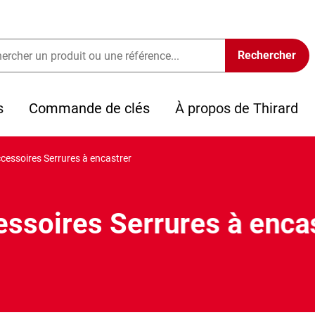
s
Commande de clés
À propos de Thirard
cessoires Serrures à encastrer
ssoires Serrures à enca