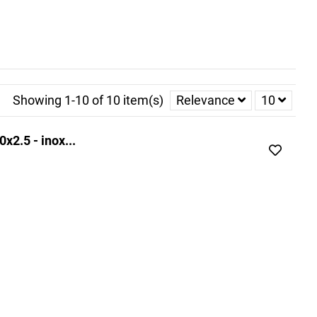
Showing 1-10 of 10 item(s)
Relevance
10
x2.5 - inox...