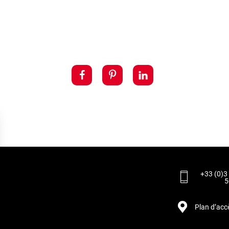
+33 (0)3
5
Plan d’acc