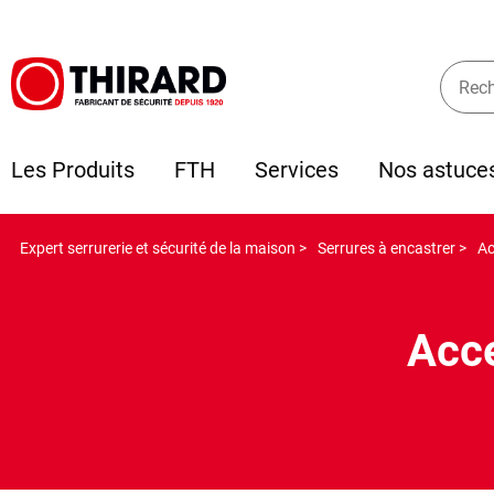
Les Produits
FTH
Services
Nos astuce
Expert serrurerie et sécurité de la maison >
Serrures à encastrer >
Ac
Acce