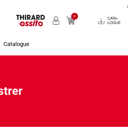
0
Catalogue
2022
Catalogue
strer