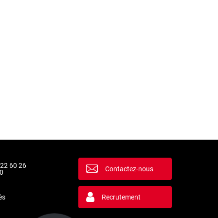
 22 60 26
Contactez-nous
0
ès
Recrutement