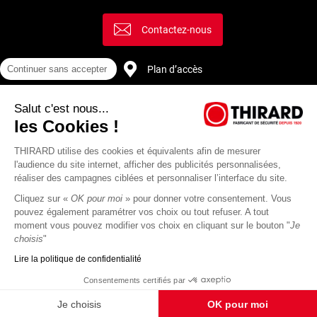
Contactez-nous
Plan d’accès
Continuer sans accepter
Salut c'est nous...
Recrutement
les Cookies !
THIRARD utilise des cookies et équivalents afin de mesurer
l'audience du site internet, afficher des publicités personnalisées,
réaliser des campagnes ciblées et personnaliser l’interface du site.
Cliquez sur «
OK pour moi
» pour donner votre consentement. Vous
pouvez également paramétrer vos choix ou tout refuser. A tout
moment vous pouvez modifier vos choix en cliquant sur le bouton "
Je
choisis
"
Lire la politique de confidentialité
Mentions
Politique de
Actualités
Revue
CGU
CGV
Consentements certifiés par
légales
protection des
Thirard
de
données
presse
Je choisis
OK pour moi