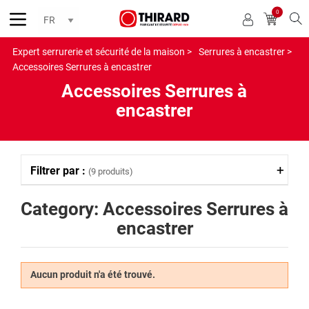
0
Reche
Expert serrurerie et sécurité de la maison >
Serrures à encastrer >
Accessoires Serrures à encastrer
Accessoires Serrures à
encastrer
Filtrer par :
(9 produits)
Category: Accessoires Serrures à
encastrer
Aucun produit n'a été trouvé.