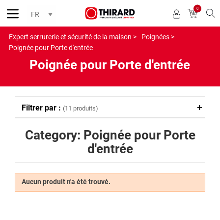
0
Reche
Expert serrurerie et sécurité de la maison >
Poignées >
Poignée pour Porte d'entrée
Poignée pour Porte d'entrée
Filtrer par :
(11 produits)
Category: Poignée pour Porte
d'entrée
Aucun produit n'a été trouvé.