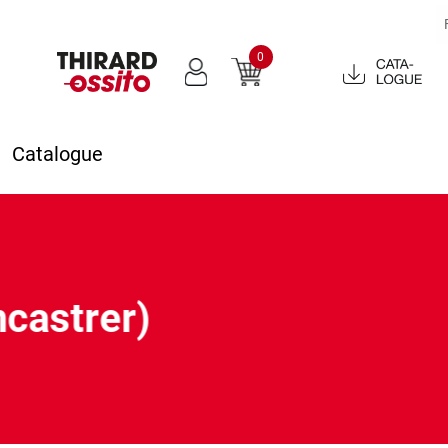
0
Catalogue
2022
Catalogue
ncastrer)