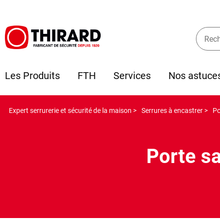
Les Produits
FTH
Services
Nos astuce
Expert serrurerie et sécurité de la maison >
Serrures à encastrer >
Po
Porte sa