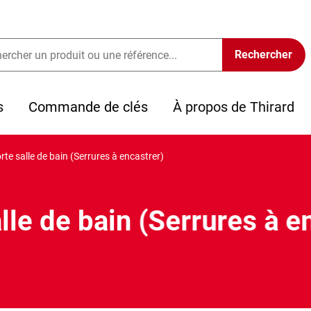
s
Commande de clés
À propos de Thirard
rte salle de bain (Serrures à encastrer)
lle de bain (Serrures à e