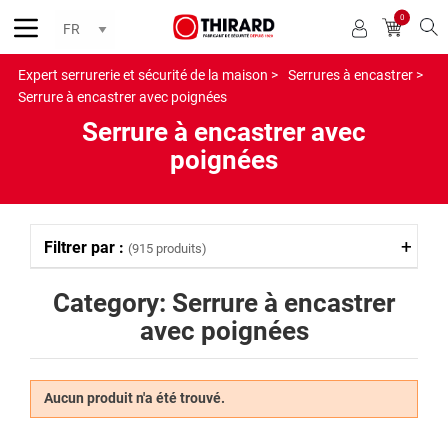
0
Reche
Expert serrurerie et sécurité de la maison >
Serrures à encastrer >
Serrure à encastrer avec poignées
Serrure à encastrer avec
poignées
Filtrer par :
(915 produits)
Category: Serrure à encastrer
avec poignées
Aucun produit n'a été trouvé.