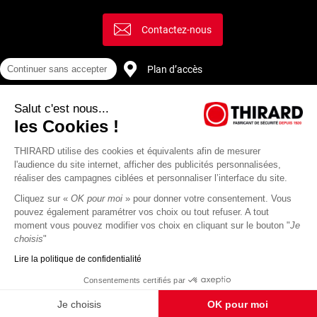
Contactez-nous
Plan d’accès
Continuer sans accepter
Salut c'est nous...
Recrutement
les Cookies !
THIRARD utilise des cookies et équivalents afin de mesurer
l'audience du site internet, afficher des publicités personnalisées,
réaliser des campagnes ciblées et personnaliser l’interface du site.
Cliquez sur «
OK pour moi
» pour donner votre consentement. Vous
pouvez également paramétrer vos choix ou tout refuser. A tout
moment vous pouvez modifier vos choix en cliquant sur le bouton "
Je
choisis
"
Lire la politique de confidentialité
Mentions
Politique de
Actualités
Revue
CGU
CGV
Consentements certifiés par
légales
protection des
Thirard
de
données
presse
Je choisis
OK pour moi