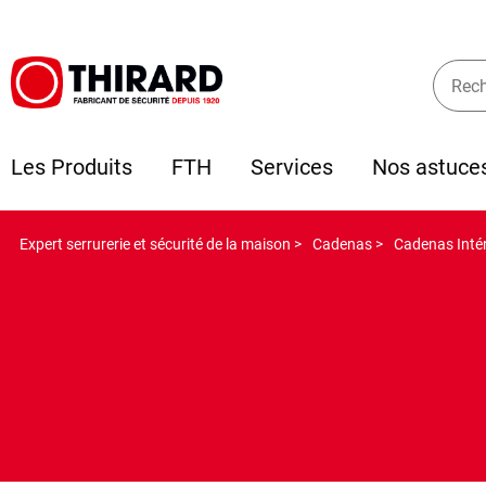
Les Produits
FTH
Services
Nos astuce
Expert serrurerie et sécurité de la maison >
Cadenas >
Cadenas Intér