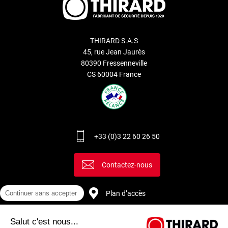
THIRARD S.A.S
45, rue Jean Jaurès
80390 Fressenneville
CS 60004 France
+33 (0)3 22 60 26 50
Contactez-nous
Continuer sans accepter
Plan d’accès
Salut c'est nous...
Recrutement