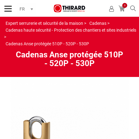
0
Reche
Expert serrurerie et sécurité de la maison >
Cadenas >
Cadenas haute sécurité - Protection des chantiers et sites industriels
>
Cadenas Anse protégée 510P - 520P - 530P
Cadenas Anse protégée 510P
- 520P - 530P