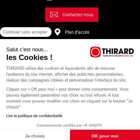
Contactez-nous
Plan d’accès
Continuer sans accepter
Salut c'est nous...
Recrutement
les Cookies !
THIRARD utilise des cookies et équivalents afin de mesurer
l'audience du site internet, afficher des publicités personnalisées,
réaliser des campagnes ciblées et personnaliser l’interface du site.
Cliquez sur «
OK pour moi
» pour donner votre consentement. Vous
pouvez également paramétrer vos choix ou tout refuser. A tout
moment vous pouvez modifier vos choix en cliquant sur le bouton "
Je
choisis
"
Lire la politique de confidentialité
Mentions
Politique de
Actualités
Revue
CGU
CGV
Consentements certifiés par
légales
protection des
Thirard
de
données
presse
Je choisis
OK pour moi