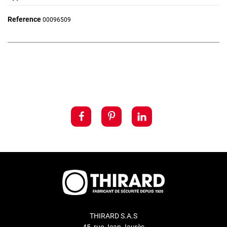
Reference
00096509
THIRARD S.A.S
45, rue Jean Jaurès