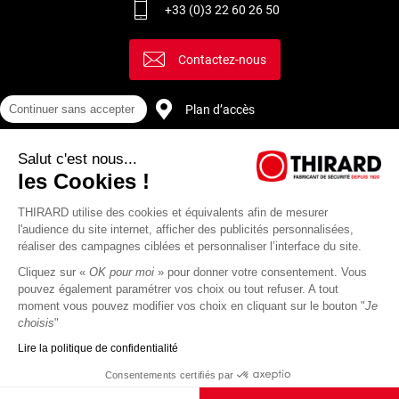
+33 (0)3 22 60 26 50
Contactez-nous
Plan d’accès
Continuer sans accepter
Salut c'est nous...
Recrutement
les Cookies !
THIRARD utilise des cookies et équivalents afin de mesurer
l'audience du site internet, afficher des publicités personnalisées,
réaliser des campagnes ciblées et personnaliser l’interface du site.
Cliquez sur «
OK pour moi
» pour donner votre consentement. Vous
pouvez également paramétrer vos choix ou tout refuser. A tout
moment vous pouvez modifier vos choix en cliquant sur le bouton "
Je
choisis
"
Lire la politique de confidentialité
Mentions
Politique de
Actualités
Revue
CGU
CGV
Consentements certifiés par
légales
protection des
Thirard
de
données
presse