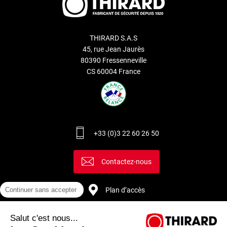
THIRARD S.A.S
45, rue Jean Jaurès
80390 Fressenneville
CS 60004 France
+33 (0)3 22 60 26 50
Contactez-nous
Plan d’accès
Continuer sans accepter
Salut c'est nous...
Recrutement