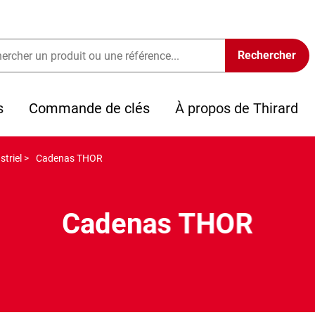
s
Commande de clés
À propos de Thirard
triel >
Cadenas THOR
Cadenas THOR