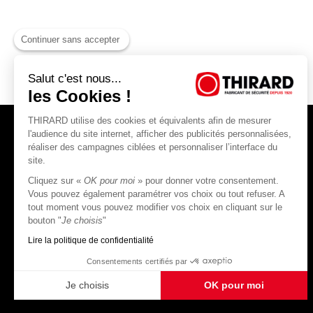
Continuer sans accepter
Salut c'est nous...
les Cookies !
THIRARD utilise des cookies et équivalents afin de mesurer
l'audience du site internet, afficher des publicités personnalisées,
réaliser des campagnes ciblées et personnaliser l’interface du
site.
Cliquez sur «
OK pour moi
» pour donner votre consentement.
THIRARD S.A.S
Vous pouvez également paramétrer vos choix ou tout refuser. A
tout moment vous pouvez modifier vos choix en cliquant sur le
45, rue Jean Jaurès
bouton "
Je choisis
"
80390 Fressenneville
CS 60004 France
Lire la politique de confidentialité
Consentements certifiés par
Je choisis
OK pour moi
Plateforme de Gestion du Consentement : Personnalisez vos Options
Axeptio consent