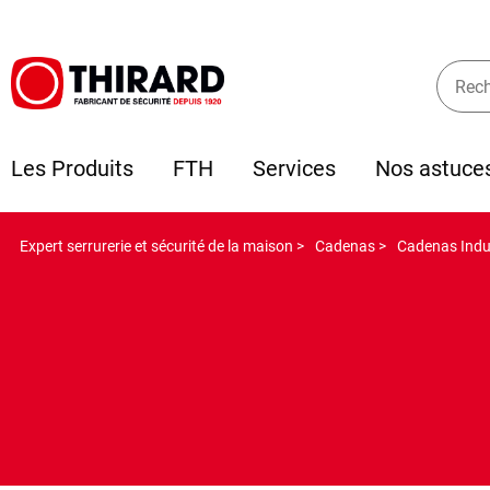
Les Produits
FTH
Services
Nos astuce
Expert serrurerie et sécurité de la maison >
Cadenas >
Cadenas Indus