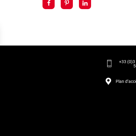
+33 (0)3
5
Plan d’acc