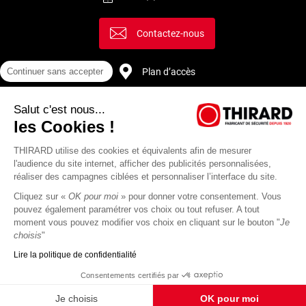
Contactez-nous
Plan d’accès
Continuer sans accepter
Salut c'est nous...
Recrutement
les Cookies !
THIRARD utilise des cookies et équivalents afin de mesurer
l'audience du site internet, afficher des publicités personnalisées,
réaliser des campagnes ciblées et personnaliser l’interface du site.
Cliquez sur «
OK pour moi
» pour donner votre consentement. Vous
pouvez également paramétrer vos choix ou tout refuser. A tout
moment vous pouvez modifier vos choix en cliquant sur le bouton "
Je
choisis
"
Lire la politique de confidentialité
Mentions
Politique de
Actualités
Revue
CGU
CGV
Consentements certifiés par
légales
protection des
Thirard
de
données
presse
Je choisis
OK pour moi