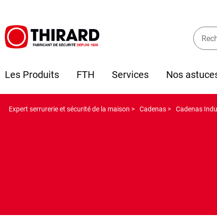
Les Produits
FTH
Services
Nos astuce
Expert serrurerie et sécurité de la maison >
Cadenas >
Cadenas Indus