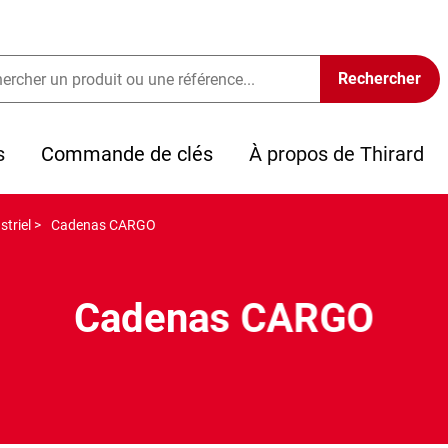
s
Commande de clés
À propos de Thirard
triel >
Cadenas CARGO
Cadenas CARGO