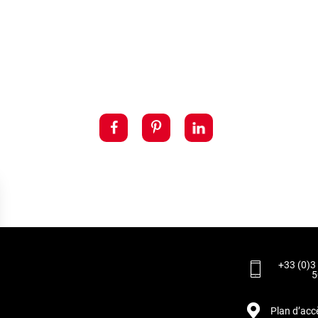
+33 (0)3
5
Plan d’acc