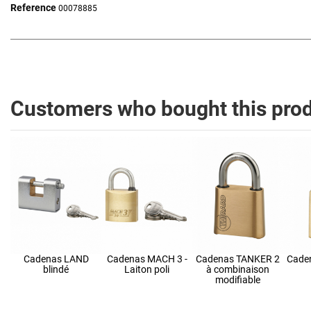
Reference
00078885
Customers who bought this prod
Cadenas LAND
Cadenas MACH 3 -
Cadenas TANKER 2
Cade
blindé
Laiton poli
à combinaison
modifiable