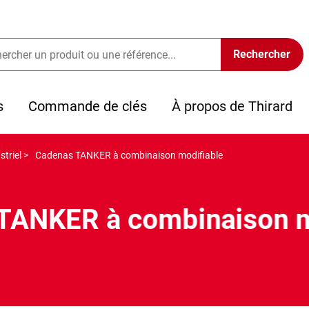
s
Commande de clés
À propos de Thirard
triel >
Cadenas TANKER à combinaison modifiable
TANKER à combinaison m