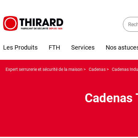
Les Produits
FTH
Services
Nos astuce
Expert serrurerie et sécurité de la maison >
Cadenas >
Cadenas Indus
Cadenas 