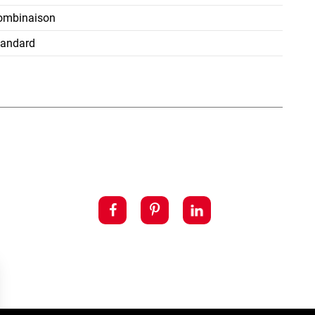
ombinaison
tandard