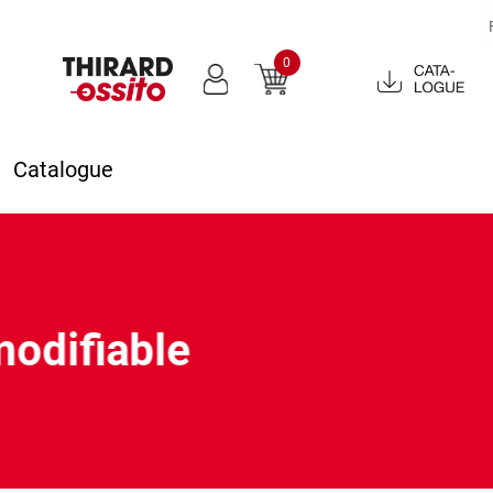
0
Catalogue
2022
Catalogue
odifiable