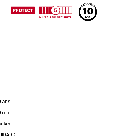
0 ans
0 mm
anker
HIRARD