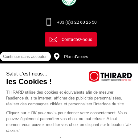
+33 (0)3 22 60 26 50
Contactez-nous
Continuer sans accepter
Plan d’accès
Salut c'est nous...
Recrutement
les Cookies !
THIRARD utilise des cookies et équivalents afin de mesurer
l'audience du site internet, afficher des publicités personnalisées,
réaliser des campagnes ciblées et personnaliser l’interface du site.
Cliquez sur «
OK pour moi
» pour donner votre consentement. Vous
pouvez également paramétrer vos choix ou tout refuser. A tout
moment vous pouvez modifier vos choix en cliquant sur le bouton "
Je
choisis
"