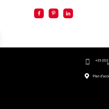
+33 (0)3
5
Plan d’acc