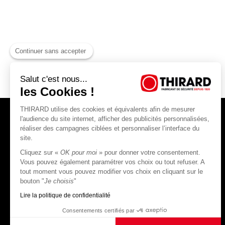
Continuer sans accepter
Salut c'est nous...
les Cookies !
THIRARD utilise des cookies et équivalents afin de mesurer
l'audience du site internet, afficher des publicités personnalisées,
réaliser des campagnes ciblées et personnaliser l’interface du
site.
Cliquez sur «
OK pour moi
» pour donner votre consentement.
THIRARD S.A.S
Vous pouvez également paramétrer vos choix ou tout refuser. A
tout moment vous pouvez modifier vos choix en cliquant sur le
45, rue Jean Jaurès
bouton "
Je choisis
"
80390 Fressenneville
CS 60004 France
Lire la politique de confidentialité
Consentements certifiés par