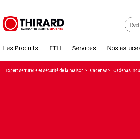
Les Produits
FTH
Services
Nos astuce
Expert serrurerie et sécurité de la maison >
Cadenas >
Cadenas Indus