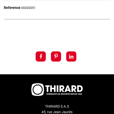
Reference
00202051
THIRARD S.A.S
45, rue Jean Jaurès