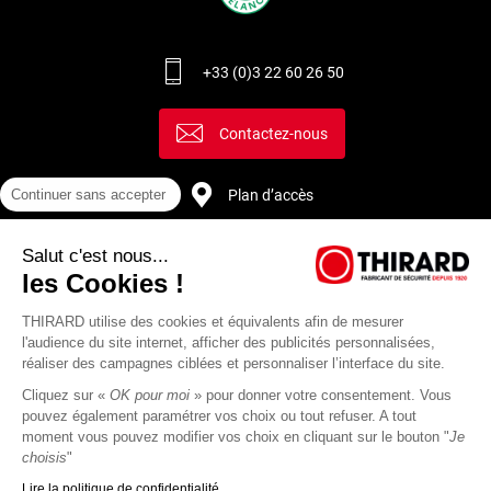
+33 (0)3 22 60 26 50
Contactez-nous
Continuer sans accepter
Plan d’accès
Salut c'est nous...
Recrutement
les Cookies !
THIRARD utilise des cookies et équivalents afin de mesurer
l'audience du site internet, afficher des publicités personnalisées,
réaliser des campagnes ciblées et personnaliser l’interface du site.
Cliquez sur «
OK pour moi
» pour donner votre consentement. Vous
pouvez également paramétrer vos choix ou tout refuser. A tout
moment vous pouvez modifier vos choix en cliquant sur le bouton "
Je
choisis
"
Lire la politique de confidentialité