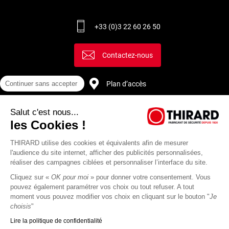
+33 (0)3 22 60 26 50
Contactez-nous
Continuer sans accepter
Plan d’accès
Salut c'est nous...
Recrutement
les Cookies !
THIRARD utilise des cookies et équivalents afin de mesurer
l'audience du site internet, afficher des publicités personnalisées,
réaliser des campagnes ciblées et personnaliser l’interface du site.
Cliquez sur «
OK pour moi
» pour donner votre consentement. Vous
pouvez également paramétrer vos choix ou tout refuser. A tout
moment vous pouvez modifier vos choix en cliquant sur le bouton "
Je
choisis
"
Lire la politique de confidentialité
Mentions
Politique de
Actualités
Revue
CGU
CGV